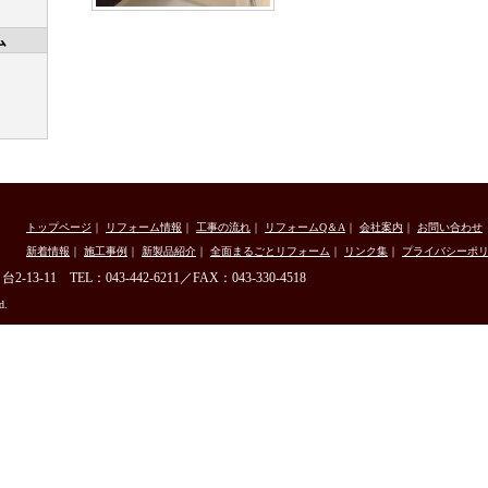
ム
トップページ
｜
リフォーム情報
｜
工事の流れ
｜
リフォームQ＆A
｜
会社案内
｜
お問い合わせ
新着情報
｜
施工事例
｜
新製品紹介
｜
全面まるごとリフォーム
｜
リンク集
｜
プライバシーポ
 TEL：043-442-6211／FAX：043-330-4518
d.