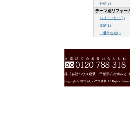
外構(7)
テーマ別リフォー
バリアフリー(3)
収納(1)
二世帯住宅(1)
株式会社ハウス建装 千葉県八街市みどり台2-13-11
Copyright © 株式会社ハウス建装 All Rights Reserve