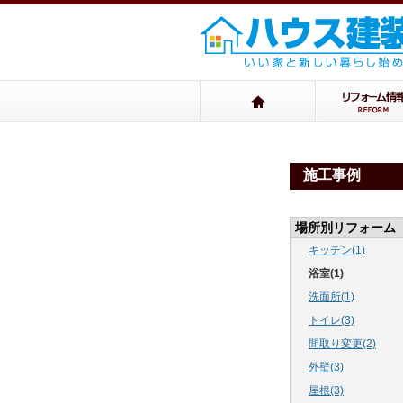
施工事例
場所別リフォーム
キッチン(1)
浴室(1)
洗面所(1)
トイレ(3)
間取り変更(2)
外壁(3)
屋根(3)