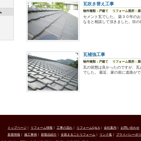
瓦吹き替え工事
ム
物件種類：戸建て
リフォーム箇所：屋
セメント瓦でした。 築３０年の
なると相談して頂きました。目の
瓦補強工事
物件種類：戸建て
リフォーム箇所：屋
瓦の状態は良かったのですが、瓦
でした。 最近、家の前に道路が
トップページ
｜
リフォーム情報
｜
工事の流れ
｜
リフォームQ＆A
｜
会社案内
｜
お問い合わせ
新着情報
｜
施工事例
｜
新製品紹介
｜
全面まるごとリフォーム
｜
リンク集
｜
プライバシーポ