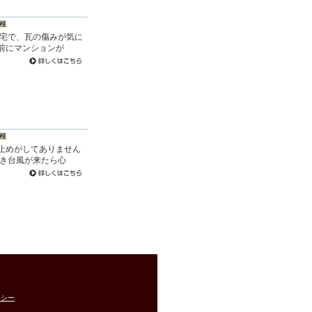
根
お宅で、瓦の傷みが気に
前にマンションが
根
止めがしてありません
でき台風が来たら心
リシー