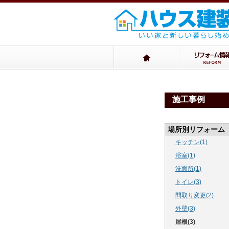
施工事例
場所別リフォーム
キッチン(1)
浴室(1)
洗面所(1)
トイレ(3)
間取り変更(2)
外壁(3)
屋根(3)