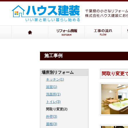
施工事例
場所別リフォーム
間取り変更
キッチン(1)
浴室(1)
洗面所(1)
トイレ(3)
間取り変更(2)
外壁(3)
屋根(3)