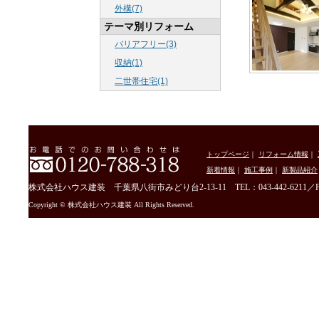
外構(7)
テーマ別リフォーム
バリアフリー(3)
収納(1)
二世帯住宅(1)
トップページ
｜
リフォーム情報
｜
新着情報
｜
施工事例
｜
新製品紹介
株式会社ハウス建装 千葉県八街市みどり台2-13-11 TEL：043-442-6211／FAX：
Copyright © 株式会社ハウス建装 All Rights Reserved.