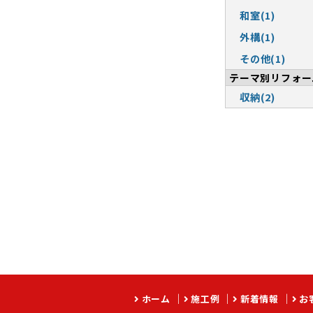
和室(1)
外構(1)
その他(1)
テーマ別リフォー
収納(2)
ホーム
施工例
新着情報
お