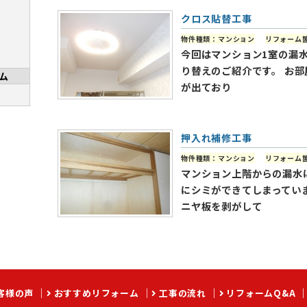
クロス貼替工事
物件種類：マンション
リフォーム
今回はマンション1室の漏
り替えのご紹介です。 お
ム
が出ており
押入れ補修工事
物件種類：マンション
リフォーム
マンション上階からの漏水
にシミができてしまってい
ニヤ板を剥がして
客様の声
おすすめリフォーム
工事の流れ
リフォームQ&A