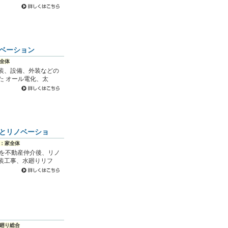
ベーション
全体
装、設備、外装などの
た オール電化、太
とリノベーショ
：家全体
ンを不動産仲介後、リノ
装工事、水廻りリフ
廻り総合