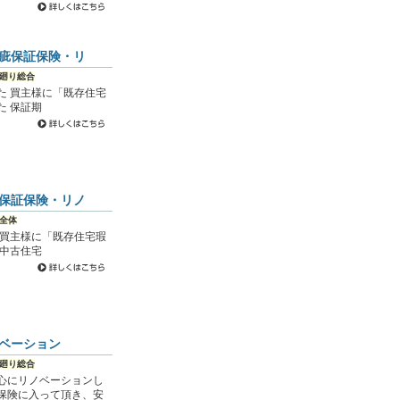
疵保証保険・リ
廻り総合
た 買主様に「既存住宅
た 保証期
保証保険・リノ
全体
 買主様に「既存住宅瑕
 中古住宅
ベーション
廻り総合
心にリノベーションし
保険に入って頂き、安