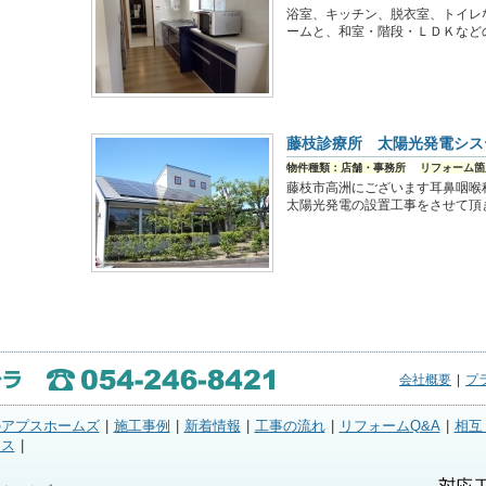
浴室、キッチン、脱衣室、トイレ
ームと、和室・階段・ＬＤＫなど
藤枝診療所 太陽光発電シス
物件種類：店舗・事務所
リフォーム箇
藤枝市高洲にございます耳鼻咽喉
太陽光発電の設置工事をさせて頂
会社概要
|
プ
のアプスホームズ
|
施工事例
|
新着情報
|
工事の流れ
|
リフォームQ&A
|
相互
セス
|