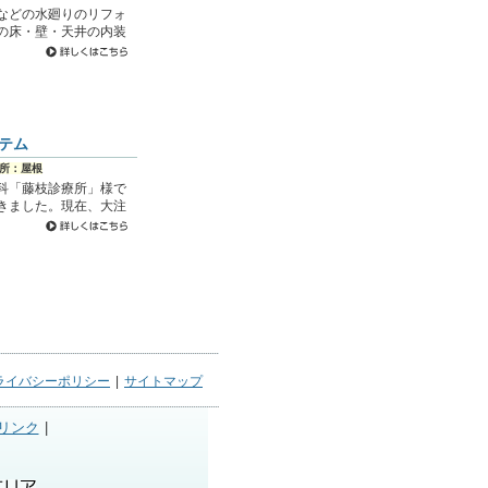
などの水廻りのリフォ
の床・壁・天井の内装
テム
所：屋根
科「藤枝診療所」様で
きました。現在、大注
ライバシーポリシー
|
サイトマップ
リンク
|