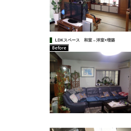
LDKスペース 和室→洋室+増築