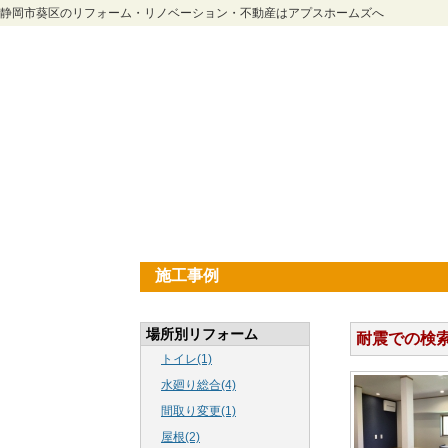
静岡市葵区のリフォーム・リノベーション・不動産はアプスホームズへ
施工事例
場所別リフォーム
耐震での検
トイレ(1)
水廻り総合(4)
間取り変更(1)
屋根(2)