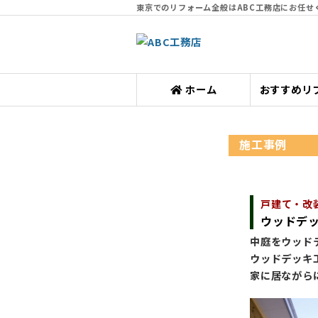
東京でのリフォーム全般はABC工務店にお任せ
ホーム
おすすめリ
施工事例
戸建て・改
ウッドデ
中庭をウッド
ウッドデッキ
家に居ながら