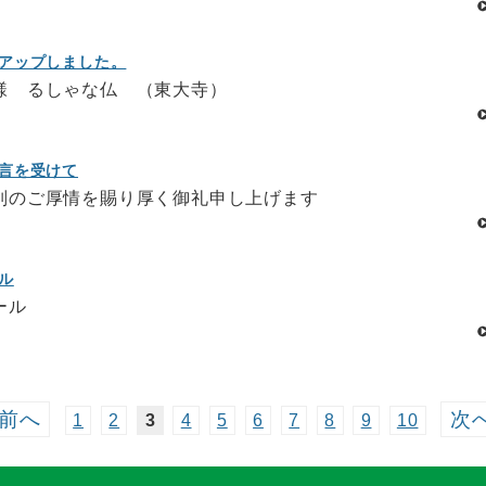
アップしました。
様 るしゃな仏 （東大寺）
言を受けて
別のご厚情を賜り厚く御礼申し上げます
ル
ール
前へ
次
1
2
3
4
5
6
7
8
9
10