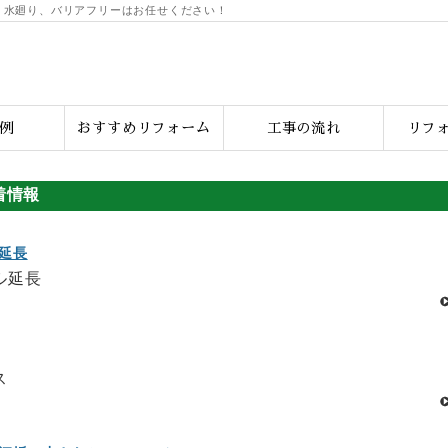
、水廻り、バリアフリーはお任せください！
例
おすすめリフォーム
工事の流れ
リフ
着情報
延長
ル延長
ス