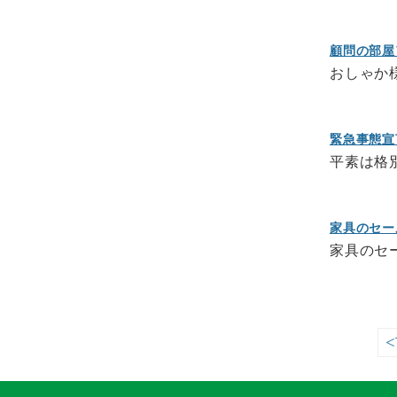
顧問の部屋
おしゃか
緊急事態宣
平素は格
家具のセー
家具のセ
<