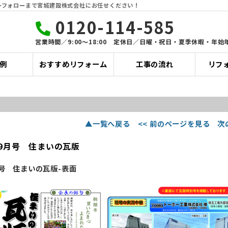
フォローまで宮城建設株式会社にお任せください !
0120-114-585
営業時間／9:00〜18:00 定休日／日曜・祝日・夏季休暇・年始
例
おすすめリフォーム
工事の流れ
リフ
▲一覧へ戻る
<< 前のページを見る
次
9月号 住まいの瓦版
号 住まいの瓦版-表面