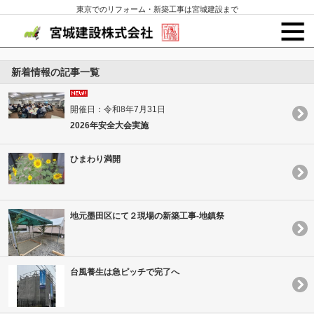
東京でのリフォーム・新築工事は宮城建設まで
新着情報の記事一覧
開催日：令和8年7月31日
2026年安全大会実施
ひまわり満開
地元墨田区にて２現場の新築工事-地鎮祭
台風養生は急ピッチで完了へ