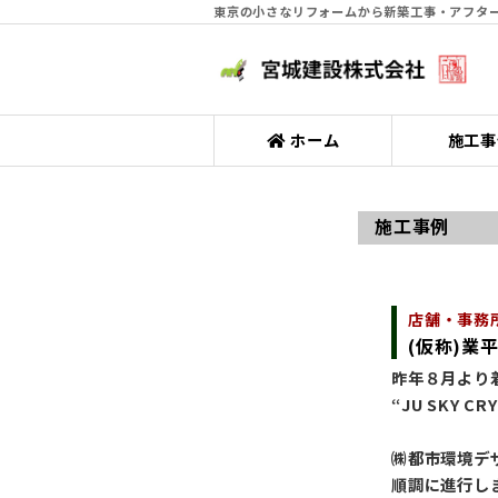
東京の小さなリフォームから新築工事・アフター
ホーム
施工事
施工事例
店舗・事務
(仮称)業
昨年８月より
“JU SKY C
㈱都市環境デ
順調に進行し