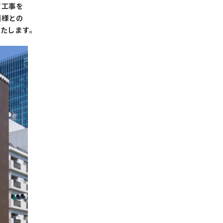
て工事を
模様との
いたします。