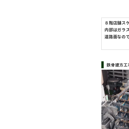
８階店舗ス
内部はガラ
道路面なので
鉄骨建方工