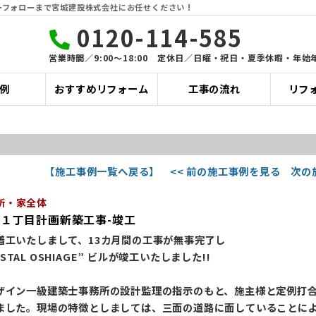
フォローまで宮城建設株式会社にお任せください !
0120-114-585
営業時間／9:00〜18:00 定休日／日曜・祝日・夏季休暇・年始
例
おすすめリフォーム
工事の流れ
リフ
【施工事例一覧へ戻る】
<< 前の施工事例を見る
次の
所・家全体
平１丁目計画新築工事-竣工
着工いたしまして、13カ月間の工事が無事完了し
RYSTAL OSHIAGE” ビルが竣工いたしました!!
ザイン一級建築士事務所の設計監理の指示のもと、施主様と定例打
ました。現場の特徴としましては、三面の道路に面していることに