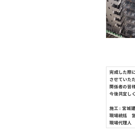
完成した際
させていた
関係者の皆
今後共宜し
施工 : 宮
現場統括 
現場代理人