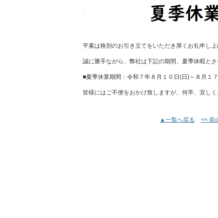
平素は格別のお引き立てをいただき厚くお礼申し上
誠に勝手ながら、弊社は下記の期間、夏季休暇とさ
■夏季休業期間：令和７年８月１０日(日)～８月１７
皆様にはご不便をおかけ致しますが、何卒、宜しく
▲一覧へ戻る
<< 
トップページ
｜
サービスの心得
場所別リフォーム
｜
リフォーム
有限会社 くつま住建 神奈川県相模原市中央区上溝228-2 TEL：042-777-
Copyright © 有限会社 くつま住建 All Rights Reserved.