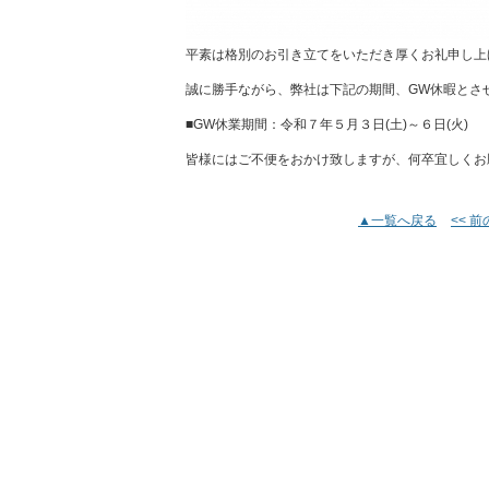
平素は格別のお引き立てをいただき厚くお礼申し上
誠に勝手ながら、弊社は下記の期間、GW休暇とさ
■GW休業期間：令和７年５月３日(土)～６日(火)
皆様にはご不便をおかけ致しますが、何卒宜しくお
▲一覧へ戻る
<< 
トップページ
｜
サービスの心得
場所別リフォーム
｜
リフォーム
有限会社 くつま住建 神奈川県相模原市中央区上溝228-2 TEL：042-777-
Copyright © 有限会社 くつま住建 All Rights Reserved.