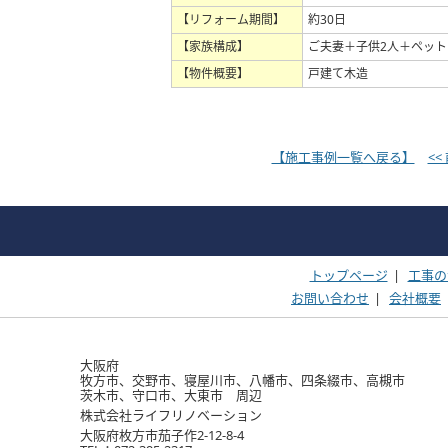
【リフォーム期間】
約30日
【家族構成】
ご夫妻＋子供2人＋ペッ
【物件概要】
戸建て木造
【施工事例一覧へ戻る】
<
トップページ
|
工事の
お問い合わせ
|
会社概要
大阪府
牧方市、交野市、寝屋川市、八幡市、四条綴市、高槻市
茨木市、守口市、大東市 周辺
株式会社ライフリノベーション
大阪府枚方市茄子作2-12-8-4