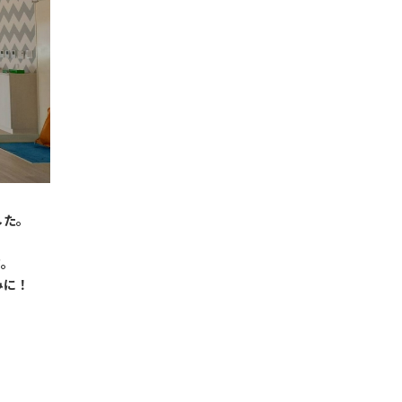
した。
す。
みに！