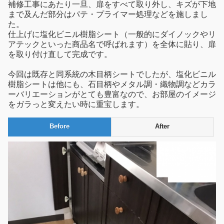
補修工事にあたり一旦、扉をすべて取り外し、キズが下地
まで及んだ部分はパテ・プライマー処理などを施しまし
た。
仕上げに塩化ビニル樹脂シート（一般的にダイノックやリ
アテックといった商品名で呼ばれます）を全体に貼り、扉
を取り付け直して完成です。
今回は既存と同系統の木目柄シートでしたが、塩化ビニル
樹脂シートは他にも、石目柄やメタル調・織物調などカラ
ーバリエーションがとても豊富なので、お部屋のイメージ
をガラっと変えたい時に重宝します。
Before
After