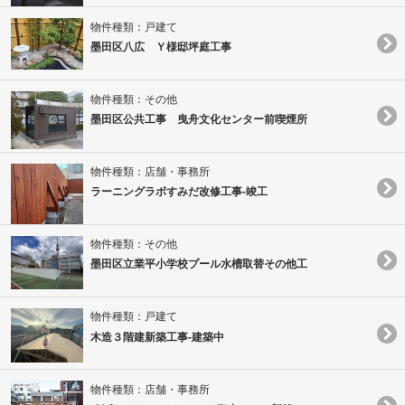
物件種類：戸建て
墨田区八広 Ｙ様邸坪庭工事
物件種類：その他
墨田区公共工事 曳舟文化センター前喫煙所
物件種類：店舗・事務所
ラーニングラボすみだ改修工事-竣工
物件種類：その他
墨田区立業平小学校プール水槽取替その他工
物件種類：戸建て
木造３階建新築工事‐建築中
物件種類：店舗・事務所