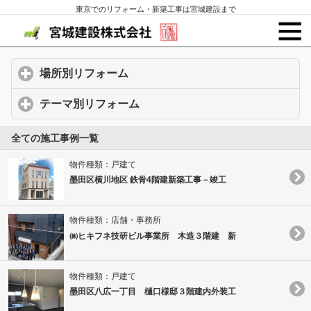
東京でのリフォーム・新築工事は宮城建設まで
場所別リフォーム
click to expand contents
テーマ別リフォーム
click to expand contents
全ての施工事例一覧
物件種類：戸建て
墨田区横川地区 鉄骨4階建新築工事－竣工
物件種類：店舗・事務所
㈱ヒキフネ技研ビル事業所 木造３階建 新
物件種類：戸建て
墨田区八広一丁目 樋口様邸３階建内外装工