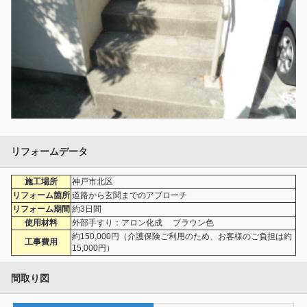
リフォームデータ
施工場所
神戸市北区
リフォーム箇所
道路から玄関までのアプローチ
リフォーム期間
約3日間
使用材料
外部手すり：アロン化成 ブラウン色
約150,000円（介護保険ご利用のため、お客様のご負担は約
工事費用
15,000円）
間取り図