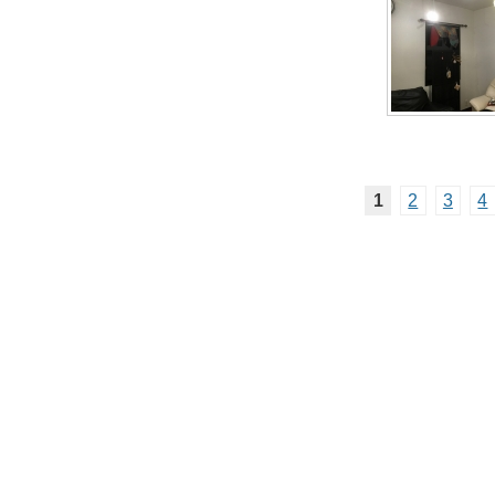
1
2
3
4
HOME
|
リフォーム施工例
|
新着情報
|
イベント情報
|
会社案
新製品紹介コーナー
|
今月の知っ得情報
|
気になる場所を快適にリニ
住まいまるごと新築の様にリフォーム
|
ご相談から工事までの流れ
|
外装リフォームの流れ
|
キッチン・LDK
|
サニタリー
|
居室・収納
|
株式会社井口タタミフスマ店 リフォーム事業部
対応エリア
〒816-0807
春日市・大野城市・
福岡県春日市宝町4-8-3
市・福岡市・糸島市
フリーダイヤル【本店】:0120-282-582
賀市・福津市・宗像