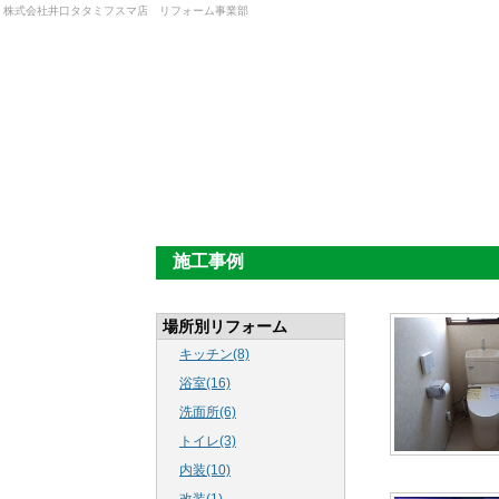
株式会社井口タタミフスマ店 リフォーム事業部
施工事例
場所別リフォーム
キッチン(8)
浴室(16)
洗面所(6)
トイレ(3)
内装(10)