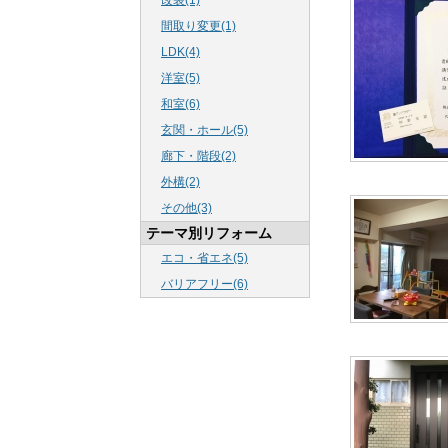
改装(1)
間取り変更(1)
LDK(4)
洋室(5)
和室(6)
玄関・ホール(5)
廊下・階段(2)
外構(2)
その他(3)
テーマ別リフォーム
エコ・省エネ(5)
バリアフリー(6)