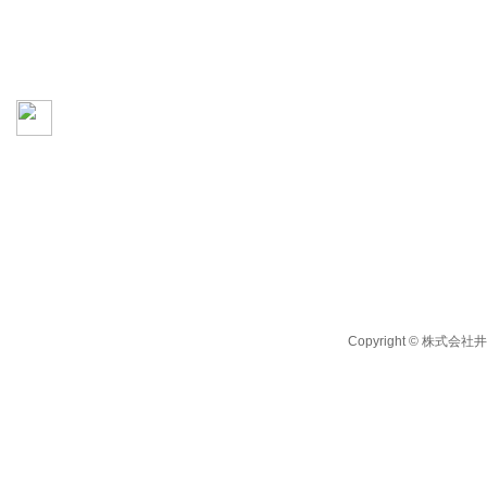
TEL:092-584-3221
FAX:092-572-7133
営業時間:8：30〜17：30
定休日:日曜日・祝日・夏期休暇・年末年始
Copyright © 株式会社井