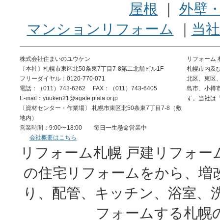
屋根
｜
外壁
マンションリフォーム
｜
当
株式会社住まいのユウケン
リフォーム
〔本社〕札幌市東区北50条東7丁目7-8第二北舗ビル1F
札幌市内及
フリーダイヤル：0120-770-071
北区、東区
電話：（011）743-6262 FAX：（011）743-6405
島市、小樽
E-mail：yuuken21@agate.plala.or.jp
す。当社は
〔資材センター・作業場〕 札幌市東区北50条東7丁目7-8（敷
地内）
営業時間：9:00〜18:00 毎日一生懸命営業中
会社概要はこちら
リフォーム札幌 戸建リフォー
の住宅リフォームをから、増
り、配管、キッチン、浴室、
フォームする札幌