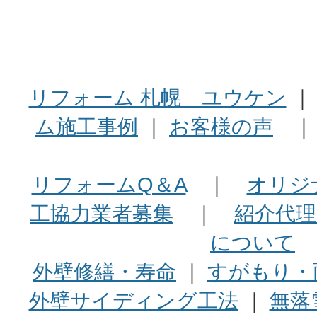
リフォーム 札幌 ユウケン
ム施工事例
｜
お客様の声
リフォームQ＆A
｜
オリジ
工協力業者募集
｜
紹介代理
について
外壁修繕・寿命
｜
すがもり・
外壁サイディング工法
｜
無落