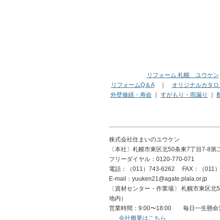
リフォーム 札幌 ユウケン
リフォームQ＆A
｜
オリジナルカタロ
外壁修繕・寿命
｜
すがもり・雨漏り
｜
株式会社住まいのユウケン
〔本社〕札幌市東区北50条東7丁目7-8第
フリーダイヤル：0120-770-071
電話：（011）743-6262 FAX：（011）7
E-mail：yuuken21@agate.plala.or.jp
〔資材センター・作業場〕 札幌市東区北50
地内）
営業時間：9:00〜18:00 毎日一生懸
会社概要はこちら