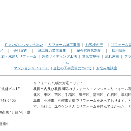
｜
住まいのユウケンの思い
｜
リフォーム施工事例
｜
お客様の声
｜
リフォーム
グ
｜
会社案内
｜
施工協力業者募集
｜
紹介代理店制度
｜
採用情報
配管・水廻りリフォーム
｜
外壁サイディング工法
｜
無落雪屋根
｜
流れ屋根
｜
フ
ーム
マンションリフォーム
｜
当社の工事品目について
｜
お悩み相談室
リフォーム 札幌の対応エリア：
二北舗ビル1F
札幌市内及び札幌周辺のリフォーム・マンションリフォーム
北区、東区、西区、手稲区、豊平区、清田区、白石区、厚別
43-6405
島市、小樽市、札幌市近郊でリフォームを承っております。
す。当社は「ユウケンさんにリフォームを頼んでよかった」
条東7丁目7-8（敷
命営業中