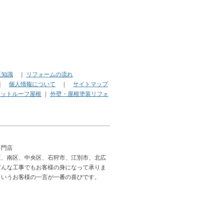
豆知識
｜
リフォームの流れ
｜
個人情報について
｜
サイトマップ
ラットルーフ屋根
｜
外壁・屋根塗装リフォ
専門店
区、南区、中央区、石狩市、江別市、北広
どんな工事でもお客様の身になって承りま
というお客様の一言が一番の喜びです。