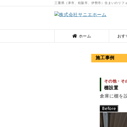
三重県（津市、松阪市、伊勢市）住まいのリフ
ホーム
おす
施工事例
その他・そ
棚設置
倉庫に棚を