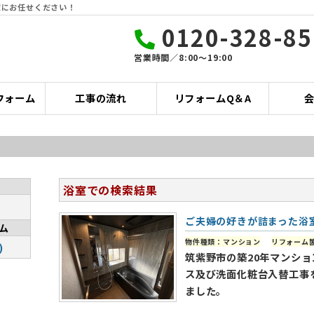
家にお任せください！
0120-328-85
営業時間／8:00〜19:00
フォーム
工事の流れ
リフォームQ＆A
浴室での検索結果
ご夫婦の好きが詰まった浴
ム
物件種類：マンション
リフォーム
)
筑紫野市の築20年マンショ
ス及び洗面化粧台入替工事
ました。