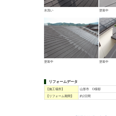
水洗い
塗装中
塗装中
塗装中
リフォームデータ
【施工場所】
山形市 O様邸
【リフォーム期間】
約2日間