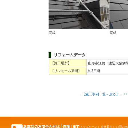
完成
完成
リフォームデータ
【施工場所】
山形市江俣 渡辺犬猫病
【リフォーム期間】
約5日間
【施工事例一覧へ戻る】
<
トップページ
｜
会社案内
｜
お問い合