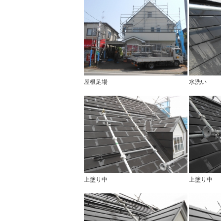
屋根足場
水洗い
上塗り中
上塗り中