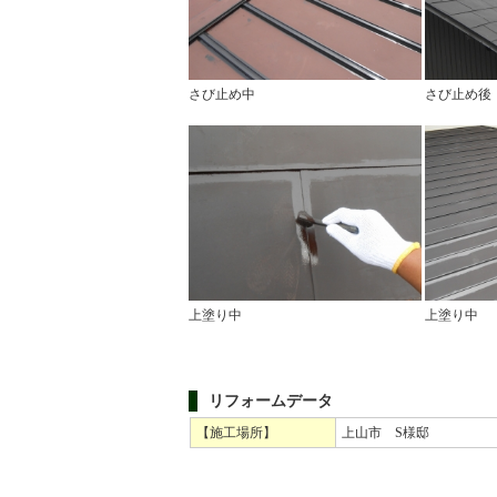
さび止め中
さび止め後
上塗り中
上塗り中
リフォームデータ
【施工場所】
上山市 S様邸