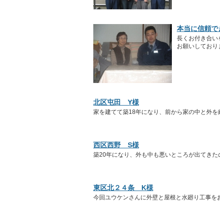
本当に信頼で
長くお付き合い
お願いしており
北区屯田 Y様
家を建てて築18年になり、前から家の中と外
西区西野 S様
築20年になり、外も中も悪いところが出てき
東区北２４条 K様
今回ユウケンさんに外壁と屋根と水廻り工事を