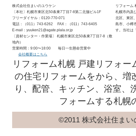
株式会社住まいのユウケン
リフォーム
〔本社〕札幌市東区北50条東7丁目7-8第二北舗ビル1F
札幌市内及
フリーダイヤル：0120-770-071
北区、東区
電話：（011）743-6262 FAX：（011）743-6405
島市、小樽
E-mail：yuuken21@agate.plala.or.jp
す。当社は
〔資材センター・作業場〕 札幌市東区北50条東7丁目7-8（敷
地内）
営業時間：9:00〜18:00 毎日一生懸命営業中
会社概要はこちら
リフォーム札幌 戸建リフォー
の住宅リフォームをから、増
り、配管、キッチン、浴室、
フォームする札幌
©2011 株式会社住まいのユウ