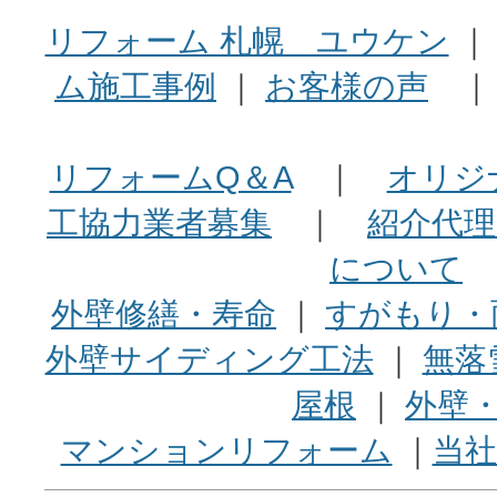
リフォーム 札幌 ユウケン
ム施工事例
｜
お客様の声
リフォームQ＆A
｜
オリジ
工協力業者募集
｜
紹介代理
について
外壁修繕・寿命
｜
すがもり・
外壁サイディング工法
｜
無落
屋根
｜
外壁
マンションリフォーム
｜
当