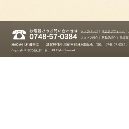
トップページ
｜
場所別リフォーム
｜
スタッフ紹介
｜
新製品紹介
｜
保証書
株式会社村田管工 滋賀県蒲生郡竜王町林808番地 TEL：0748-57-0384／FAX：
Copyright © 株式会社村田管工 All Rights Reserved.