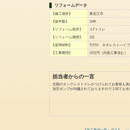
リフォームデータ
【施工場所】
東近江市
【築年数】
20年
【リフォーム箇所】
２Fトイレ
【リフォーム期間】
3日
【使用材料】
TOTO ネオレストハイ
【工事費用】
50万円（内装工事含む）
担当者からの一言
念願のタンクレストイレがつけられてお客様も喜
加圧ポンプが内臓されておりますので２回でも水
【施工事例一覧へ戻る】
<