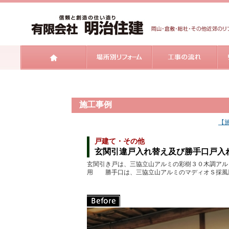
施工事例
【
戸建て・その他
玄関引違戸入れ替え及び勝手口戸入
玄関引き戸は、三協立山アルミの彩樹３０木調アル
用 勝手口は、三協立山アルミのマディオＳ採風