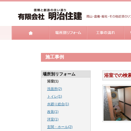
施工事例
場所別リフォーム
浴室での検
浴室(1)
洗面所(2)
トイレ(1)
水廻り総合(1)
改装(1)
洋室(1)
玄関・ホール(2)