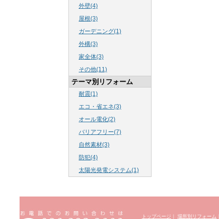
外壁(4)
屋根(3)
ガーデニング(1)
外構(3)
家全体(3)
その他(11)
テーマ別リフォーム
耐震(1)
エコ・省エネ(3)
オール電化(2)
バリアフリー(7)
自然素材(3)
防犯(4)
太陽光発電システム(1)
トップページ
｜
場所別リフォーム