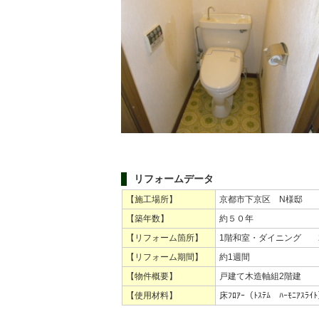
リフォームデータ
【施工場所】
京都市下京区 N様邸
【築年数】
約５０年
【リフォーム箇所】
1階和室・ダイニング 
【リフォーム期間】
約1週間
【物件概要】
戸建て木造軸組2階建
【使用材料】
床ﾌﾛｱｰ（ﾄｽﾃﾑ ﾊｰﾓﾆｱｽﾗ