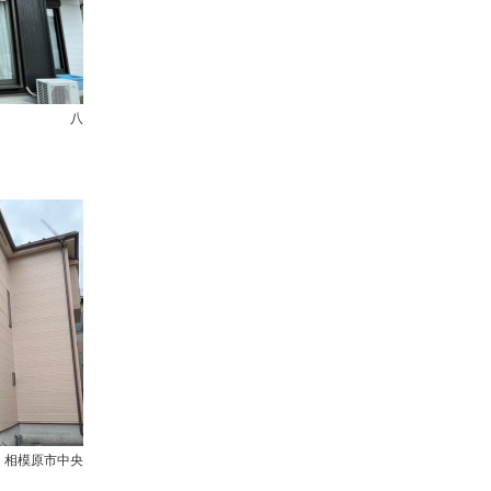
＞ 八
原市中央