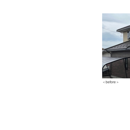
＜before＞