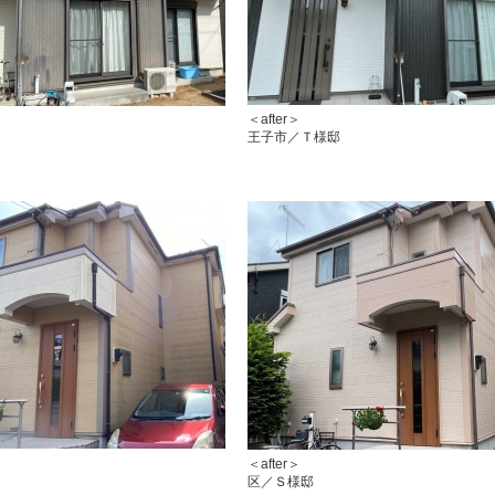
＜after
王子市／Ｔ様邸
＜after＞ 相模
区／Ｓ様邸