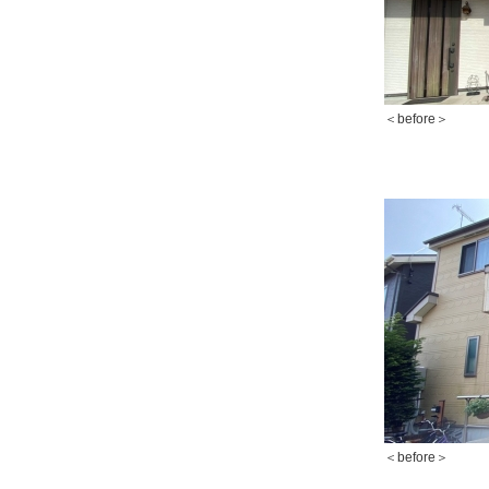
＜before＞
＜before＞