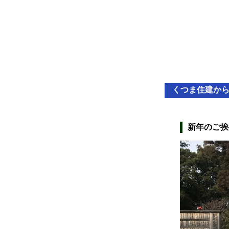
くつま住建か
新年のご挨