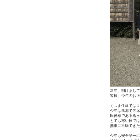
新年、明けまして
皆様、今年のお正
くつま住建では１
今年は風邪で欠席
氏神様である亀ヶ
とても寒い日では
無事に祈願できた
今年も安全第一に