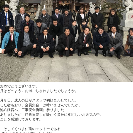
おめでとうございます。
月はどのようにお過ごしされましたでしょうか。
月８日、成人の日がスタッフ初顔合わせでした。
した者もおり、全員集合！は叶いませんでしたが、
池八幡宮へ、工事安全祈願に参りました。
ありましたが、時折日差しが暖かく参拝に相応しいお天気の中、
ことを感謝しております。
、そしてくつま住建のモットーである