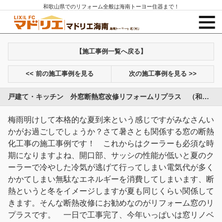
和歌山県でのリフォーム全般は海南トーヨー住器まで！
【施工事例一覧へ戻る】
<< 前の施工事例を見る
次の施工事例を見る >>
戸建て・キッチン 外窓断熱窓改修リフォームリプラス （和歌山市）
梅雨明けして本格的な夏到来という感じですがみなさんい
かがお過ごしでしょうか？さて暑さとも関係する窓の断熱
化工事の施工事例です！ これからはクーラーも必須な時
期になりますよね、開口部、サッシの性能が低いと夏のク
ーラーで冷やした冷気が逃げて行ってしまい電気代が多く
かかてしまい無駄なエネルギーを消費してしまいます、断
熱というと冬をイメージしますが夏も同じくらい関係して
きます。そんな断熱改修にお勧めなのがリフォーム窓のリ
プラスです。 一日で工事完了、今年いっぱいは窓リノベ