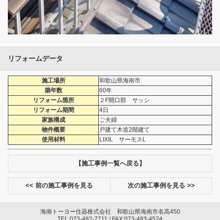
リフォームデータ
施工場所
和歌山県海南市
築年数
60年
リフォーム箇所
２F開口部 サッシ
リフォーム期間
4日
家族構成
ご夫婦
物件概要
戸建て木造2階建て
使用材料
LIXIL サーモスL
【施工事例一覧へ戻る】
<< 前の施工事例を見る
次の施工事例を見る >>
海南トーヨー住器株式会社 和歌山県海南市名高450
TEL:073-482-7711 / FAX:073-483-4524