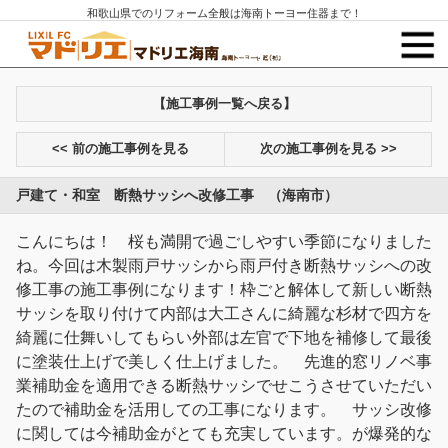
和歌山県でのリフォーム全般は海南トーヨー住器まで！
【施工事例一覧へ戻る】
<< 前の施工事例を見る
次の施工事例を見る >>
戸建て・和室 断熱サッシへ改修工事 （海南市）
こんにちは！ 桜も満開で過ごしやすい季節になりました
ね。今回は木製雨戸サッシから雨戸付き断熱サッシへの改
修工事の施工事例になります！枠ごと解体して新しい断熱
サッシを取り付けて内部は大工さんに綺麗な杉材で四方を
綺麗に仕舞いしてもらい外部は左官で下地を補修して最後
に塗装仕上げで美しく仕上げました。 先進的窓リノベ事
業補助金を適用できる断熱サッシでせこうさせていただい
たので補助金を活用しての工事になります。 サッシ改修
に関しては今補助金がとても充実しています。が爆発的な