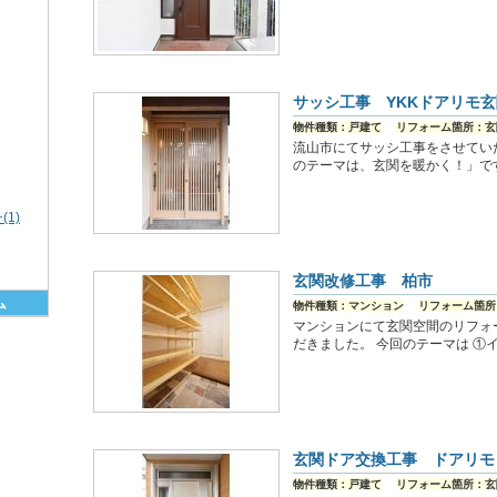
サッシ工事 YKKドアリモ玄
物件種類：戸建て
リフォーム箇所：玄
流山市にてサッシ工事をさせてい
のテーマは、玄関を暖かく！」です
1)
玄関改修工事 柏市
ム
物件種類：マンション
リフォーム箇所
マンションにて玄関空間のリフォ
だきました。 今回のテーマは ①
玄関ドア交換工事 ドアリモ
物件種類：戸建て
リフォーム箇所：玄