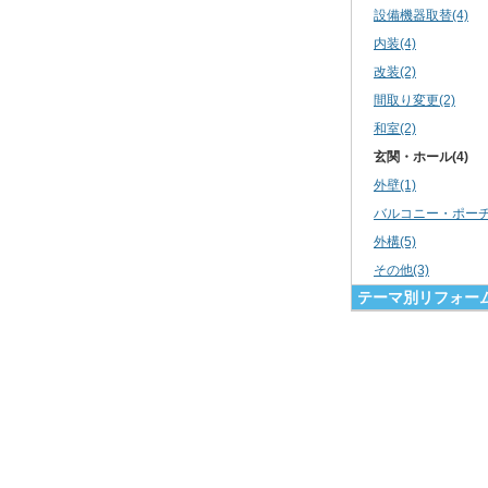
設備機器取替(4)
内装(4)
改装(2)
間取り変更(2)
和室(2)
玄関・ホール(4)
外壁(1)
バルコニー・ポーチ(
外構(5)
その他(3)
テーマ別リフォー