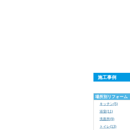
施工事例
場所別リフォーム
キッチン(5)
浴室(11)
洗面所(9)
トイレ(13)