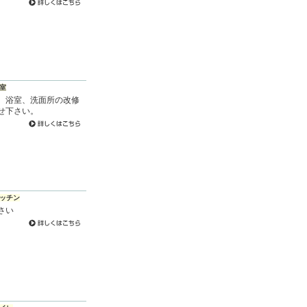
室
、浴室、洗面所の改修
せ下さい。
ッチン
さい