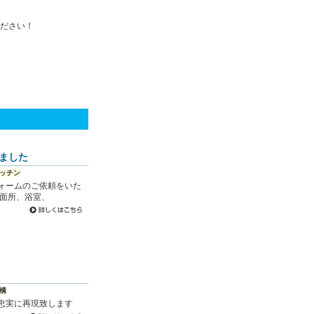
ください！
しました
ッチン
ォームのご依頼をいた
洗面所、浴室、
構
忠実に再現致します