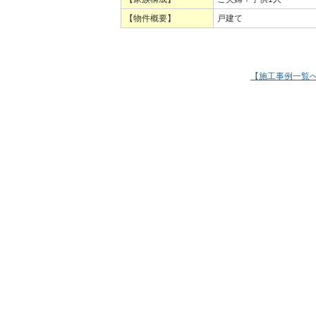
【物件概要】
戸建て
【施工事例一覧
トップページ
｜
施工事例
｜
新着情
スタッフ紹介
｜
新製品紹介
｜
全面
株式会社市原建設工房 徳島県吉野川市鴨島町内原224-2 TEL：0883-24-6218／
Copyright © 株式会社市原建設工房. All Rights Reserved.