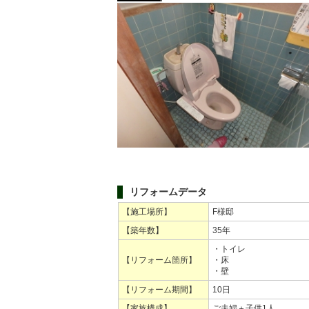
リフォームデータ
【施工場所】
F様邸
【築年数】
35年
・トイレ
【リフォーム箇所】
・床
・壁
【リフォーム期間】
10日
【家族構成】
ご夫婦＋子供1人