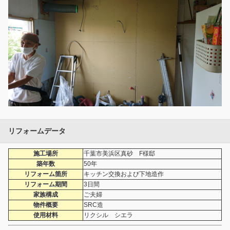
リフォームデータ
施工場所
千葉市美浜区真砂 F様邸
築年数
50年
リフォーム箇所
キッチン交換および下地造作
リフォーム期間
3日間
家族構成
ご夫婦
物件概要
SRC造
使用材料
リクシル シエラ