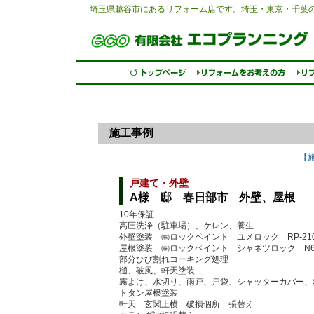
埼玉県越谷市にあるリフォーム店です。埼玉・東京・千葉
施工事例
【
戸建て・外壁
A様 邸 春日部市 外壁、屋根
10年保証
高圧洗浄（駐車場）、ケレン、養生
外壁塗装 ㈱ロックペイント ユメロック RP-21
屋根塗装 ㈱ロックペイント シャネツロック N
部分ひび割れコーキング処理
樋、破風、軒天塗装
霧よけ、水切り、雨戸、戸袋、シャッターカバー、
トタン屋根塗装
軒天 玄関上横 破損個所 張替え