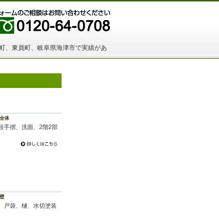
町、東員町、岐阜県海津市で実績があ
全体
段手摺、洗面、2階2部
壁
、戸袋、樋、水切塗装