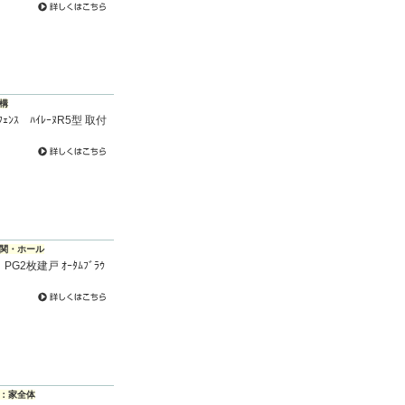
構
ｪﾝｽ ﾊｲﾚｰﾇR5型 取付
関・ホール
、PG2枚建戸 ｵｰﾀﾑﾌﾞﾗｳ
：家全体