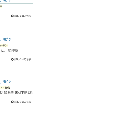
ﾘﾋﾞﾝ
K
ﾘﾋﾞﾝ
ッチン
しました。 壁付I型
ﾘﾋﾞﾝ
下・階段
J-S1敷設 床材下貼12ﾐ