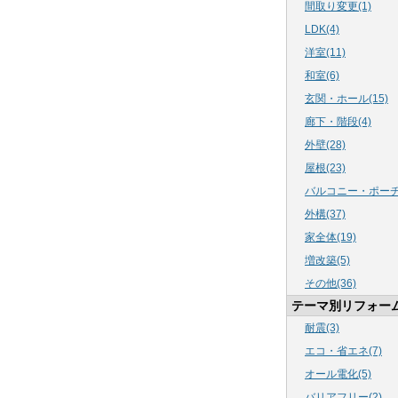
間取り変更(1)
LDK(4)
洋室(11)
和室(6)
玄関・ホール(15)
廊下・階段(4)
外壁(28)
屋根(23)
バルコニー・ポーチ(
外構(37)
家全体(19)
増改築(5)
その他(36)
テーマ別リフォー
耐震(3)
エコ・省エネ(7)
オール電化(5)
バリアフリー(2)