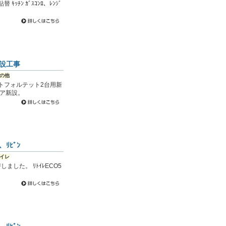
ｷｯﾁﾝ ｶﾞｽｺﾝﾛ、ﾚﾝｼﾞ
設工事
の他
トフォルテット2台用新
ィア新設。
ﾘﾋﾞﾝ
イレ
に取替しました。 ﾘﾄｲﾚECO5