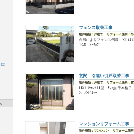
フェンス取替工事
物件種類：戸建て
リフォーム箇所：外
台風によりフェンス倒壊 LIXILｱﾙﾐﾌ
T-10 ｵｰﾀﾑﾌﾞ
2)
玄関 引違い引戸取替工事
物件種類：戸建て
リフォーム箇所：玄
LIXILﾘｼｪﾝﾄ11型 ﾗﾝﾏ無 千本格子
ﾝ、ﾊﾝﾄﾞﾙｾｯ
ム
マンションリフォーム工事
物件種類：マンション
リフォーム箇所