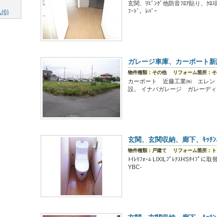
玄関、ﾘﾋﾞﾝｸﾞ他防音ﾌﾛｱ貼り、ｸﾛｽ貼替 
ﾌｰﾄﾞ、ﾚﾊﾞｰ
6)
ガレージ車庫、カーポート新
物件種類：その他
リフォーム箇所：そ
カーポート 近藤工業㈱ エレン
設。 イナバガレージ ガレーデ
玄関、玄関収納、廊下、ｷｯﾁﾝ、
物件種類：戸建て
リフォーム箇所：ト
ﾄｲﾚﾘﾌｫｰﾑ LIXILﾌﾟﾚｱｽHSﾀｲﾌﾟ
YBC-