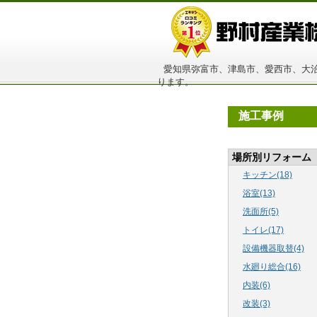
愛知県弥富市、津島市、愛西市、大治
ります。
施工事例
場所別リフォーム
キッチン(18)
浴室(13)
洗面所(5)
トイレ(17)
設備機器取替(4)
水廻り総合(16)
内装(6)
改装(3)