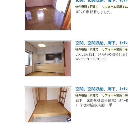
玄関、玄関収納、廊下、ｷｯﾁﾝ、
物件種類：戸建て
リフォーム箇所：LD
ﾘﾋﾞﾝｸﾞ床 貼替しました。
玄関、玄関収納、廊下、ｷｯﾁﾝ、
物件種類：戸建て
リフォーム箇所：キ
LIXILﾘｼｪﾙS1 ｼｽﾃﾑｷｯﾁﾝ取替
W2550*D650*H850
玄関、玄関収納、廊下、ｷｯﾁﾝ、
物件種類：戸建て
リフォーム箇所：廊
廊下 床断熱材 高性能旭ｼﾞｭﾋﾟｰ45
ﾘ 針葉樹合板 階段 手