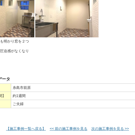
も明かり窓を２つ
圧迫感がなくなり
データ
糸島市前原
間】
約1週間
ご夫婦
【施工事例一覧へ戻る】
<< 前の施工事例を見る
次の施工事例を見る >>