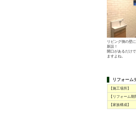
リビング側の壁に
新設！
開口があるだけで
ますよね。
リフォーム
【施工場所】
【リフォーム期
【家族構成】