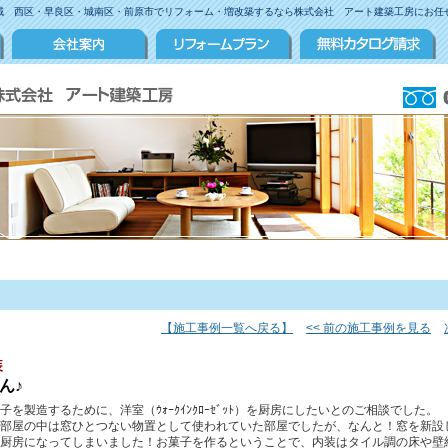
域 西区・早良区・城南区・前原市でリフォーム・増改築するなら株式会社 アート建築工房にお任
【施工事例一覧へ戻る】
<< 前の施工事例を見る
装
ん♪
製造するために、洋室（ｳｫｰｸｲﾝｸﾛｰｾﾞｯﾄ）を厨房にしたいとのご相談でした。
部屋の中は窓ひとつない物置として使われていた部屋でしたが、なんと！窓を新設
厨房になってしまいました！お菓子を作るということで、内装はタイル調の床や壁