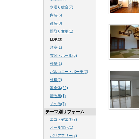
水廻り総合(7)
内装(6)
改装(8)
間取り変更(1)
LDK(3)
洋室(1)
玄関・ホール(5)
外壁(1)
バルコニー・ポーチ(2)
外構(2)
家全体(22)
増改築(1)
その他(7)
テーマ別リフォーム
エコ・省エネ(7)
オール電化(1)
バリアフリー(2)