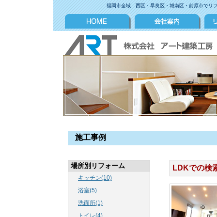
福岡市全域 西区・早良区・城南区・前原市でリ
施工事例
場所別リフォーム
LDKでの検
キッチン(10)
浴室(5)
洗面所(1)
トイレ(4)