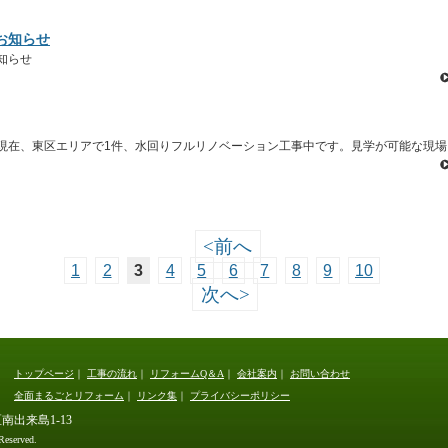
お知らせ
知らせ
現在、東区エリアで1件、水回りフルリノベーション工事中です。見学が可能な現場
<
前へ
1
2
3
4
5
6
7
8
9
10
次へ
>
トップページ
｜
工事の流れ
｜
リフォームQ＆A
｜
会社案内
｜
お問い合わせ
全面まるごとリフォーム
｜
リンク集
｜
プライバシーポリシー
区南出来島1-13
served.